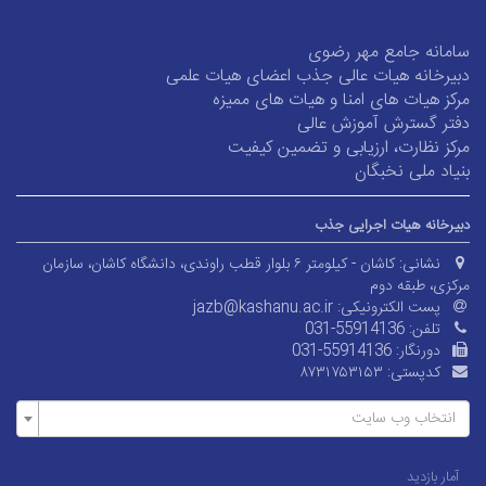
سامانه جامع مهر رضوی
دبیرخانه هیات عالی جذب اعضای هیات علمی
مرکز هیات های امنا و هیات های ممیزه
دفتر گسترش آموزش عالی
مرکز نظارت، ارزیابی و تضمین کیفیت
بنیاد ملی نخبگان
دبیرخانه هیات اجرایی جذب
نشانی:
کاشان - کیلومتر ۶ بلوار قطب راوندی، دانشگاه کاشان، سازمان
مرکزی، طبقه دوم
پست الکترونیکی:
jazb@kashanu.ac.ir
تلفن:
031-55914136
دورنگار:
031-55914136
کدپستی:
۸۷۳۱۷۵۳۱۵۳
انتخاب وب سایت
آمار بازدید